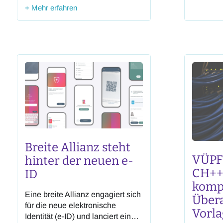
gesellsc
+ Mehr erfahren
der sich rasant verändernden
grosser 
geopolitischen Lage – geprägt
verstehe
von tiefgreifenden
Wettbewe
gesellschaftlichen Umbrüchen
und den 
durch KI – pragmatisch zu
und Nutze
begegnen. Die Schweiz befindet
unserer 
sich damit an einem
sicherheitspolitischen
Wendepunkt: Bedrohungen
verlaufen heute nicht mehr
entlang klassischer militärischer
Linien,
Breite Allianz steht
VÜPF-
hinter der neuen e-
CH++ 
ID
komp
Eine breite Allianz engagiert sich
Übera
für die neue elektronische
Vorla
Identität (e-ID) und lanciert einen