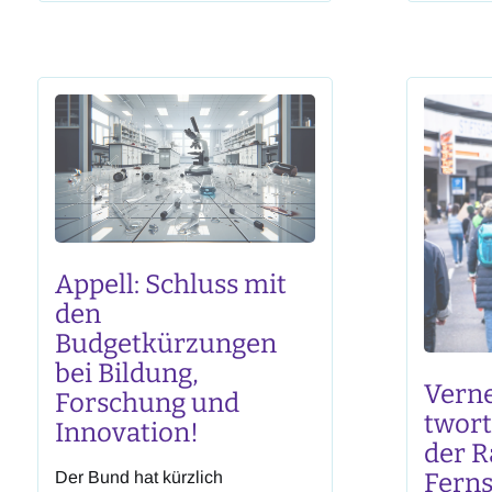
Digitalisierungsprojekten
Energie
ausserhalb der
Klima od
Bundesverwaltung schliesst und
Mehrheit
es ermöglicht, eine breitere
in diese
Wirkung für Wirtschaft und
Lösunge
Gesellschaft zu erzielen. CH++
BFI-Bere
hat
Appell: Schluss mit
den
Budgetkürzungen
bei Bildung,
Vern
Forschung und
twort
Innovation!
der R
Fern
Der Bund hat kürzlich