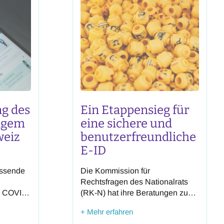
Schweiz
ng des
Ein Etappensieg für
agem
eine sichere und
weiz
benutzerfreundliche
E-ID
assende
Die Kommission für
Rechtsfragen des Nationalrats
e COVID-
(RK-N) hat ihre Beratungen zum
, dass
Bundesgesetz über den
+ Mehr erfahren
rragender
elektronischen