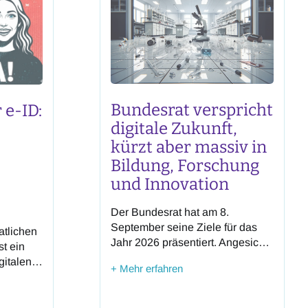
Bundesrat verspricht
 e-ID:
digitale Zukunft,
kürzt aber massiv in
Bildung, Forschung
und Innovation
Der Bundesrat hat am 8.
September seine Ziele für das
atlichen
Jahr 2026 präsentiert. Angesichts
st ein
der beispiellosen Kürzungen im
gitalen
+ Mehr erfahren
Bereich Bildung, Forschung und
eiz.
Innovation (BFI) wirken diese
id vom
jedoch widersprüchlich.