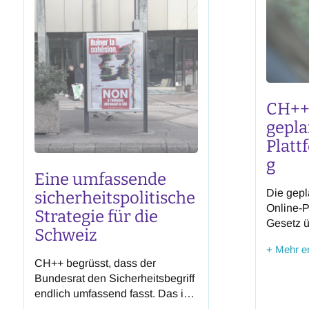
CH++
gepla
Platt
g
Eine umfassende
Die gepl
sicherheitspolitische
Online-P
Strategie für die
Gesetz 
Schweiz
Kommuni
+ Mehr e
Suchmas
CH++ begrüsst, dass der
überfälli
Bundesrat den Sicherheitsbegriff
Gesetzes
endlich umfassend fasst. Das ist
einen R
eine zentrale Voraussetzung, um