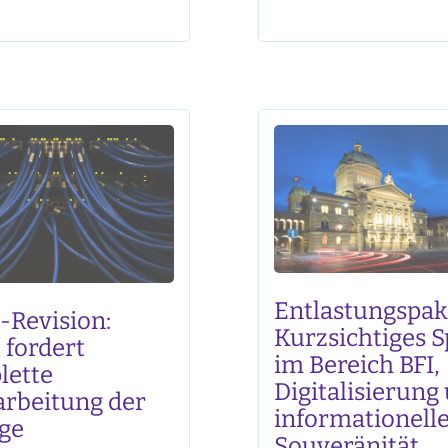
haftlichen Auswirkungen
entscheidend, dass bei 
Plattformen besser zu
Umsetzung des Bundes
n und die Grundlage für
über den elektronischen
rb, Meinungsvielfalt
Identitätsnachweis kein
Schutz der Nutzerinnen
Abstriche gemacht werd
r zu stärken. Aus
E-ID wird nur dann Akze
Sicht
finden, wenn sie
Entlastungspake
Revision:
Kurzsichtiges 
fordert
im Bereich BFI,
lette
Digitalisierung
rbeitung der
informationell
ge
Souveränität