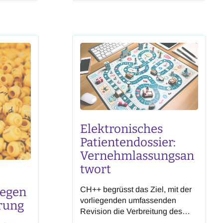
beim
Identitätsnachweis und andere
t
elektronische Nachweise
 einen
(23.073) abgeschlossen. Dabei
he
wurden mehrere signifikante
eichend
Verbesserungen erreicht, vor
ozesse
allem in den Bereichen Offenheit,
rfolgte
Datenschutz und
r
Überidentifikation. CH++
gsam und
begrüsst die vorbildliche
er auf
Zusammenarbeit zwischen den
Parlamentsmitgliedern, der
Bundesverwaltung, Fachexpert:
Elektronisches
Patientendossier:
Vernehmlassungsan
twort
gegen
CH++ begrüsst das Ziel, mit der
vorliegenden umfassenden
erung
Revision die Verbreitung des
Elektronischen