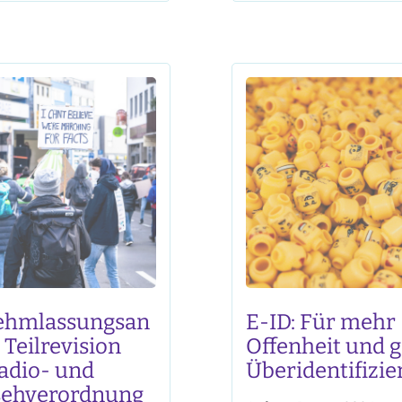
Ausgangsbedingungen 
wende, Gesundheit,
Pandemienmanagemen
er Mobilität: Eine grosse
Nachholbedarf hat. Zum
 der Befragten erwartet
wurden wissenschaftlic
n Bereichen viele
Erkenntnisse nicht ausr
n und Impulse aus dem
in die Entscheidungspr
ich
integriert; zum anderen e
die Umsetzung wichtige
Entscheidungen oft lan
technologisch nicht imm
dem neuesten
ehmlassungsan
E-ID: Für mehr
 Teilrevision
Offenheit und 
adio- und
Überidentifizi
sehverordnung