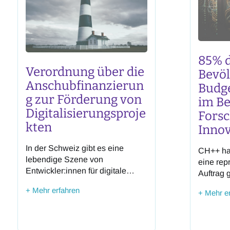
85% d
Verordnung über die
Bevö
Anschubfinanzierun
Budg
g zur Förderung von
im Be
Digitalisierungsproje
Fors
kten
Innov
In der Schweiz gibt es eine
CH++ hat
lebendige Szene von
eine rep
Entwickler:innen für digitale
Auftrag 
Projekte im öffentlichen
zeigt: W
+ Mehr erfahren
+ Mehr e
Interesse. CH++ begrüsst
Technolo
ausdrücklich, dass der Artikel 17
schweiz
EMBAG eine Lücke bei der
als sehr
Förderung von
wahrge