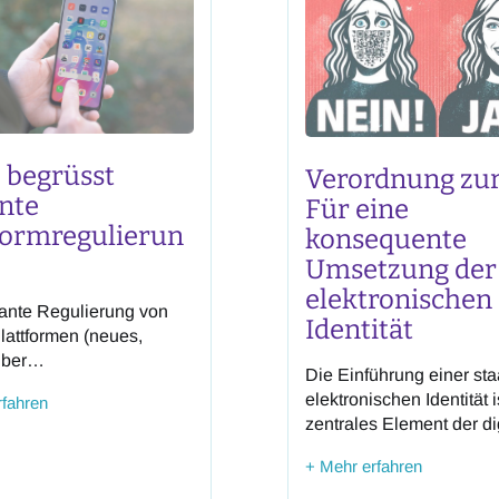
 begrüsst
Verordnung zur
nte
Für eine
formregulierun
konsequente
Umsetzung der
elektronischen
ante Regulierung von
Identität
lattformen (neues,
über
Die Einführung einer sta
kationsplattformen und
elektronischen Identität i
rfahren
chinen, KomPG) ist ein
zentrales Element der di
ger Schritt. Der
Transformation der Schw
entwurf schafft erstmals
+ Mehr erfahren
Nach dem Volksentsche
ahmen, um die
17. März 2024 ist es nun