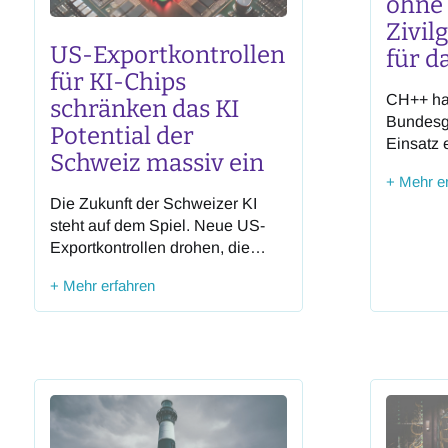
ohne
Zivil
US-Exportkontrollen
für 
für KI-Chips
CH++ ha
schränken das KI
Bundesg
Potential der
Einsatz e
Schweiz massiv ein
Erfüllu
+ Mehr e
(EMBAG) 
Die Zukunft der Schweizer KI
Anschubf
steht auf dem Spiel. Neue US-
Förderu
Exportkontrollen drohen, die
Digitali
Entwicklung und Nutzung
hohem öf
+ Mehr erfahren
modernster KI-Systeme in
eingeset
unserem Land drastisch zu
Schweiz 
drosseln.
Projekte 
mehr dem
die Gese
für