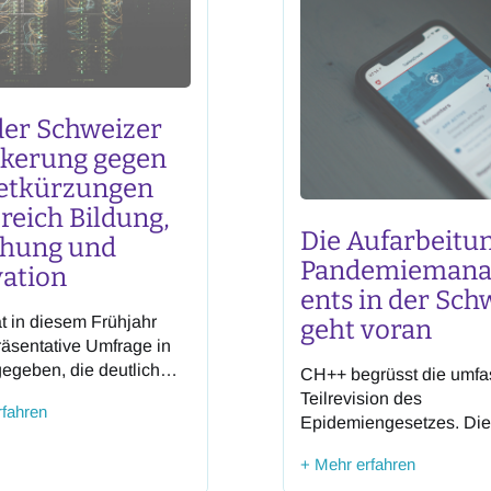
er Schweizer
lkerung gegen
etkürzungen
reich Bildung,
Die Aufarbeitu
chung und
Pandemieman
ation
ents in der Sch
 in diesem Frühjahr
geht voran
räsentative Umfrage in
gegeben, die deutlich
CH++ begrüsst die umf
issenschaft und
Teilrevision des
rfahren
gie werden von der
Epidemiengesetzes. Di
erischen Bevölkerung
19 Pandemie hat gezeigt
+ Mehr erfahren
 wichtige Problemlöser
die Schweiz trotz hervo
nommen. Ob