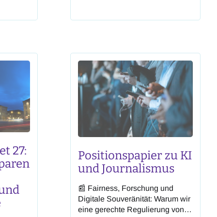
Während von „KI-
der
Koordinationsstellen“,
gesetzes
„Digitalisierungsoffensiven“ und
der „Führungsrolle der Schweiz
e
in Bildung und Forschung“
en. Die
gesprochen wird, kürzt der
ptanz
Bundesrat gleichzeitig das BFI-
t 27:
Positionspapier zu KI
Sparen
und Journalismus
 und
📰 Fairness, Forschung und
Digitale Souveränität: Warum wir
e
eine gerechte Regulierung von