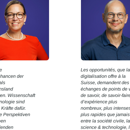
ie
Les opportunités, que la
chancen der
digitalisation offre à la
als
Suisse, demandent des
nsland
échanges de points de 
ten. Wissenschaft
de savoir, de savoir-fair
nologie sind
d’expérience plus
Kräfte dafür.
nombreux, plus intenses
ge Perspektiven
plus rapides que jamais
nen
entre la société civile, la
denden
science & technologie, 