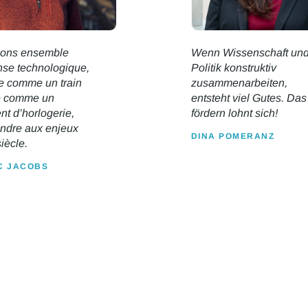
sons ensemble
Wenn Wissenschaft un
nse technologique,
Politik konstruktiv
e comme un train
zusammenarbeiten,
se comme un
entsteht viel Gutes. Das
t d’horlogerie,
fördern lohnt sich!
ondre aux enjeux
DINA POMERANZ
iècle.
C JACOBS