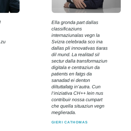
d
Ella gronda part dallas
classificaziuns
internaziunalas vegn la
 zu
Svizra celebrada sco ina
dallas pli innovativas tiaras
dil mund. La realitad sil
sectur dalla transformaziun
digitala e centraziun da
patients en fatgs da
sanadad ei denton
diltuttafatg in’autra. Cun
l‘iniziativa CH++ lein nus
contribuir nossa cumpart
che quella situaziun vegn
meglierada.
GIERI CATHOMAS