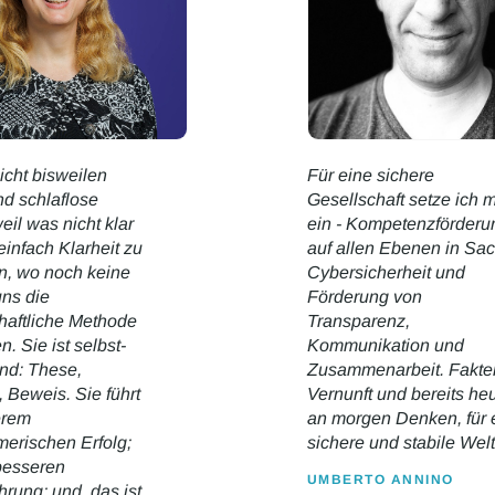
icht bisweilen
Für eine sichere
d schlaflose
Gesellschaft setze ich 
eil was nicht klar
ein - Kompetenzförderu
 einfach Klarheit zu
auf allen Ebenen in Sa
n, wo noch keine
Cybersicherheit und
 uns die
Förderung von
haftliche Methode
Transparenz,
. Sie ist selbst-
Kommunikation und
end: These,
Zusammenarbeit. Fakte
, Beweis. Sie führt
Vernunft und bereits he
erem
an morgen Denken, für 
erischen Erfolg;
sichere und stabile Welt
besseren
UMBERTO ANNINO
rung; und, das ist