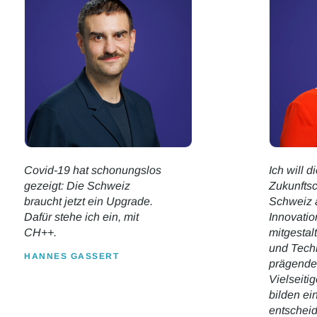
Covid-19 hat schonungslos
Ich will d
gezeigt: Die Schweiz
Zukunfts
braucht jetzt ein Upgrade.
Schweiz 
Dafür stehe ich ein, mit
Innovatio
CH++.
mitgestal
und Tech
HANNES GASSERT
prägende 
Vielseiti
bilden ei
entschei