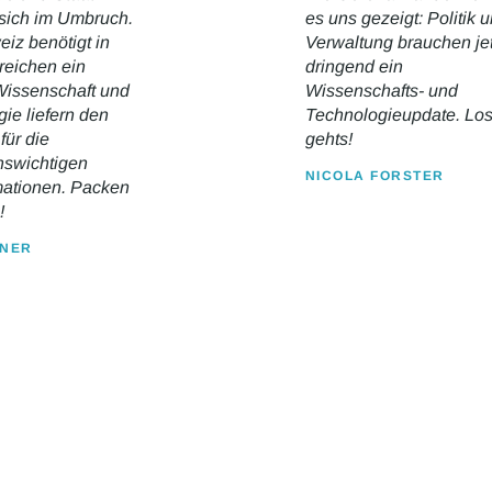
sich im Umbruch.
es uns gezeigt: Politik 
iz benötigt in
Verwaltung brauchen jet
reichen ein
dringend ein
Wissenschaft und
Wissenschafts- und
ie liefern den
Technologieupdate. Lo
 für die
gehts!
nswichtigen
NICOLA FORSTER
mationen. Packen
!
GNER