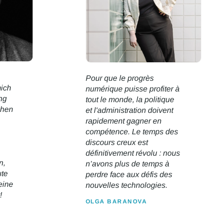
Pour que le progrès
mich
numérique puisse profiter à
ng
tout le monde, la politique
chen
et l'administration doivent
rapidement gagner en
compétence. Le temps des
discours creux est
définitivement révolu : nous
n,
n’avons plus de temps à
ute
perdre face aux défis des
eine
nouvelles technologies.
!
OLGA BARANOVA