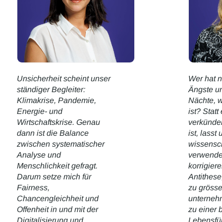
Unsicherheit scheint unser
Wer hat n
ständiger Begleiter:
Ängste un
Klimakrise, Pandemie,
Nächte, w
Energie- und
ist? Statt
Wirtschaftskrise. Genau
verkünde
dann ist die Balance
ist, lasst
zwischen systematischer
wissensc
Analyse und
verwenden
Menschlichkeit gefragt.
korrigier
Darum setze mich für
Antithese
Fairness,
zu gröss
Chancengleichheit und
unternehm
Offenheit in und mit der
zu einer 
Digitalisierung und
Lebensfüh